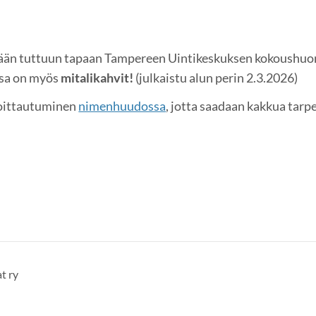
ään tuttuun tapaan Tampereen Uintikeskuksen kokoushuo
ssa on myös
mitalikahvit!
(julkaistu alun perin 2.3.2026)
moittautuminen
nimenhuudossa
, jotta saadaan kakkua tarpe
t ry