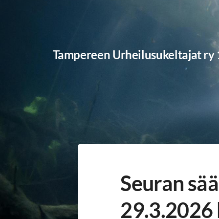
Siirry
sivun
sisältöön
Tampereen Urheilusukeltajat ry
Seuran sä
29.3.2026 