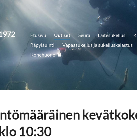
 1972
Etusivu
Uutiset
Seura
Laitesukellus
K
Räpyläuinti
Vapaasukellus ja sukelluskalastus
Konehuone
äntömääräinen kevätkok
klo 10:30