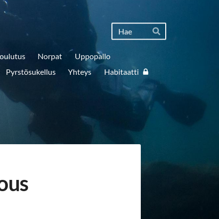
Haku
Hae
oulutus
Norpat
Uppopallo
Pyrstösukellus
Yhteys
Habitaatti
ous