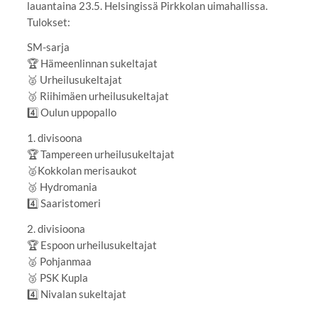
lauantaina 23.5. Helsingissä Pirkkolan uimahallissa.
Tulokset:
SM-sarja
🏆 Hämeenlinnan sukeltajat
🥈 Urheilusukeltajat
🥉 Riihimäen urheilusukeltajat
4️⃣ Oulun uppopallo
1. divisoona
🏆 Tampereen urheilusukeltajat
🥈Kokkolan merisaukot
🥉 Hydromania
4️⃣ Saaristomeri
2. divisioona
🏆 Espoon urheilusukeltajat
🥈 Pohjanmaa
🥉 PSK Kupla
4️⃣ Nivalan sukeltajat