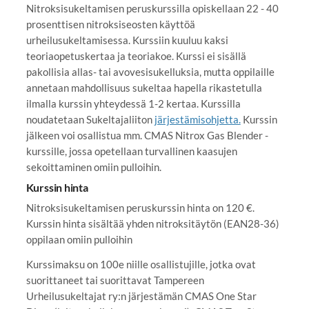
Nitroksisukeltamisen peruskurssilla opiskellaan 22 - 40
prosenttisen nitroksiseosten käyttöä
urheilusukeltamisessa. Kurssiin kuuluu kaksi
teoriaopetuskertaa ja teoriakoe. Kurssi ei sisällä
pakollisia allas- tai avovesisukelluksia, mutta oppilaille
annetaan mahdollisuus sukeltaa hapella rikastetulla
ilmalla kurssin yhteydessä 1-2 kertaa. Kurssilla
noudatetaan Sukeltajaliiton
järjestämisohjetta.
Kurssin
jälkeen voi osallistua mm. CMAS Nitrox Gas Blender -
kurssille, jossa opetellaan turvallinen kaasujen
sekoittaminen omiin pulloihin.
Kurssin hinta
Nitroksisukeltamisen peruskurssin hinta on 120 €.
Kurssin hinta sisältää yhden nitroksitäytön (EAN28-36)
oppilaan omiin pulloihin
Kurssimaksu on 100e niille osallistujille, jotka ovat
suorittaneet tai suorittavat Tampereen
Urheilusukeltajat ry:n järjestämän CMAS One Star