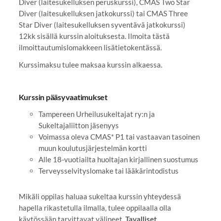
Diver (laitesukelluksen peruskurssi), CMAS Two Star
Diver (laitesukelluksen jatkokurssi) tai CMAS Three
Star Diver (laitesukelluksen syventävä jatkokurssi)
12kk sisällä kurssin aloituksesta. Ilmoita tästä
ilmoittautumislomakkeen lisätietokentässä.
Kurssimaksu tulee maksaa kurssin alkaessa.
Kurssin pääsyvaatimukset
Tampereen Urheilusukeltajat ry:n ja
Sukeltajaliitton jäsenyys
Voimassa oleva CMAS* P1 tai vastaavan tasoinen
muun koulutusjärjestelmän kortti
Alle 18-vuotiailta huoltajan kirjallinen suostumus
Terveysselvityslomake tai lääkärintodistus
Mikäli oppilas haluaa sukeltaa kurssin yhteydessä
hapella rikastetulla ilmalla, tulee oppilaalla olla
käytössään tarvittavat välineet.
Tavalliset