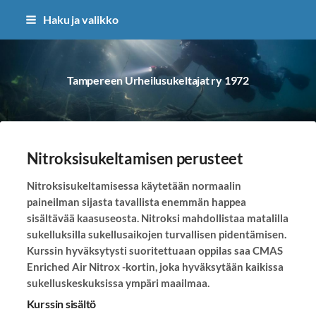
Siirry
Haku ja valikko
sivun
sisältöön
Tampereen Urheilusukeltajat ry 1972
Nitroksisukeltamisen perusteet
Nitroksisukeltamisessa käytetään normaalin
paineilman sijasta tavallista enemmän happea
sisältävää kaasuseosta. Nitroksi mahdollistaa matalilla
sukelluksilla sukellusaikojen turvallisen pidentämisen.
Kurssin hyväksytysti suoritettuaan oppilas saa CMAS
Enriched Air Nitrox -kortin, joka hyväksytään kaikissa
sukelluskeskuksissa ympäri maailmaa.
Kurssin sisältö