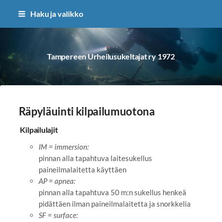
Siirry
Haku ja valikko
sivun
sisältöön
Tampereen Urheilusukeltajat ry 1972
Räpyläuinti kilpailumuotona
Kilpailulajit
IM = immersion:
pinnan alla tapahtuva laitesukellus
paineilmalaitetta käyttäen
AP = apnea:
pinnan alla tapahtuva 50 m:n sukellus henkeä
pidättäen ilman paineilmalaitetta ja snorkkelia
SF = surface: