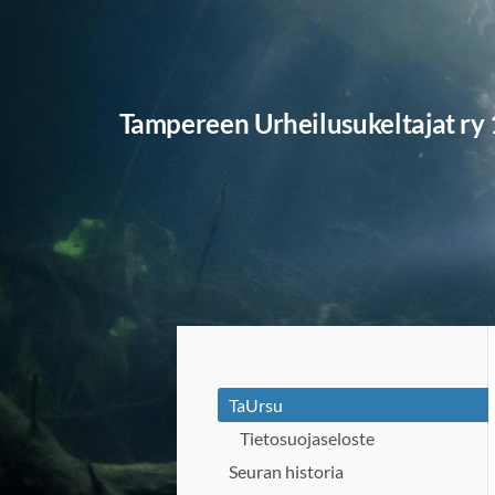
Siirry
sivun
sisältöön
Tampereen Urheilusukeltajat ry
TaUrsu
Tietosuojaseloste
Seuran historia