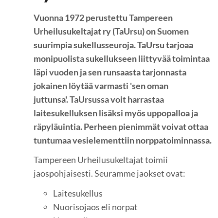
Vuonna 1972 perustettu Tampereen
Urheilusukeltajat ry (TaUrsu) on Suomen
suurimpia sukellusseuroja
. TaUrsu tarjoaa
monipuolista sukellukseen liittyvää toimintaa
läpi vuoden ja sen runsaasta tarjonnasta
jokainen löytää varmasti 'sen oman
juttunsa'. T
aUrsussa voit harrastaa
laitesukelluksen lisäksi myös uppopalloa ja
räpyläuintia. Perheen pienimmät voivat ottaa
tuntumaa vesielementtiin norppatoiminnassa.
Tampereen Urheilusukeltajat toimii
jaospohjaisesti. Seuramme jaokset ovat:
Laitesukellus
Nuorisojaos eli norpat