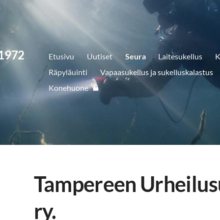
 1972
Etusivu
Uutiset
Seura
Laitesukellus
K
Räpyläuinti
Vapaasukellus ja sukelluskalastus
Konehuone
Tampereen Urheilus
ry.