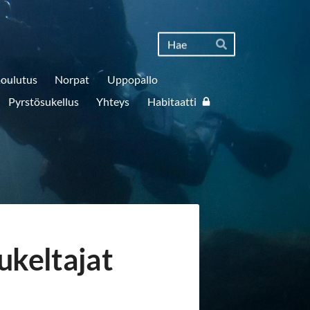
Haku
Hae
oulutus
Norpat
Uppopallo
Pyrstösukellus
Yhteys
Habitaatti
ukeltajat