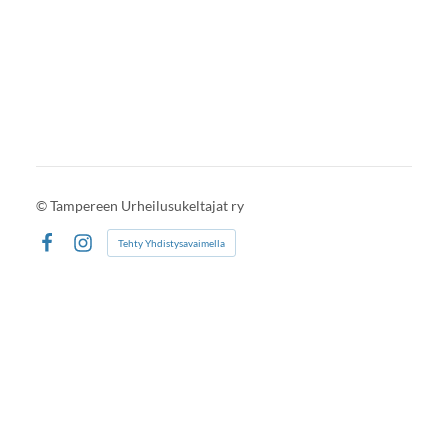
©
Tampereen Urheilusukeltajat ry
Tehty Yhdistysavaimella
Facebook
Instagram