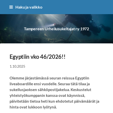
Siirry
Haku ja valikko
sivun
sisältöön
Tampereen Urheilusukeltajat ry 1972
Egyptiin vko 46/2026!!
1.10.2025
Olemme järjestämässä seuran reissua Egyptiin
liveaboardille ensi vuodelle. Seuraa tätä tilaa ja
sukellusjaoksen sähköpostijakelua. Keskustelut
yhteistyökumppanin kanssa ovat käynnissä,
päivitetään tietoa heti kun ehdotetut päivämäärät ja
hinta ovat lukkoon lyötynä.