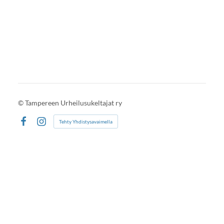
©
Tampereen Urheilusukeltajat ry
Tehty Yhdistysavaimella
Facebook
Instagram