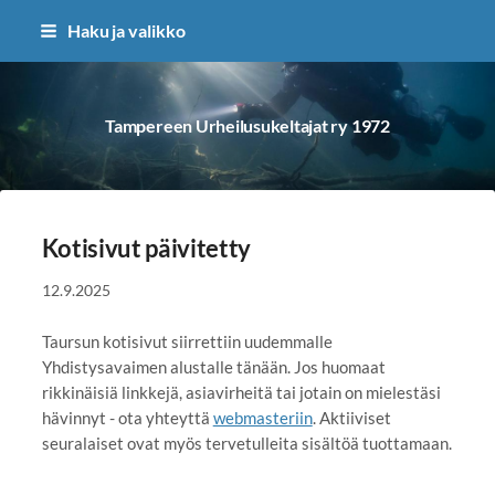
Siirry
Haku ja valikko
sivun
sisältöön
Tampereen Urheilusukeltajat ry 1972
Kotisivut päivitetty
12.9.2025
Taursun kotisivut siirrettiin uudemmalle
Yhdistysavaimen alustalle tänään. Jos huomaat
rikkinäisiä linkkejä, asiavirheitä tai jotain on mielestäsi
hävinnyt - ota yhteyttä
webmasteriin
. Aktiiviset
seuralaiset ovat myös tervetulleita sisältöä tuottamaan.