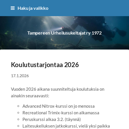
Siirry
Haku ja valikko
sivun
sisältöön
Tampereen Urheilusukeltajat ry 1972
Koulutustarjontaa 2026
17.1.2026
Vuoden 2026 aikana suunniteltuja koulutuksia on
ainakin seuraavasti:
Advanced Nitrox-kurssi on jo menossa
Recreational Trimix-kurssi on alkamassa
Peruskurssi alkaa 3.2. (täynnä)
Laitesukelluksen jatkokurssi, vielä yksi paikka