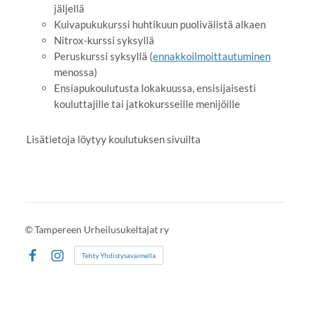
jäljellä
Kuivapukukurssi huhtikuun puolivälistä alkaen
Nitrox-kurssi syksyllä
Peruskurssi syksyllä (
ennakkoilmoittautuminen
menossa)
Ensiapukoulutusta lokakuussa, ensisijaisesti
kouluttajille tai jatkokursseille menijöille
Lisätietoja löytyy koulutuksen sivuilta
©
Tampereen Urheilusukeltajat ry
Tehty Yhdistysavaimella
Facebook
Instagram