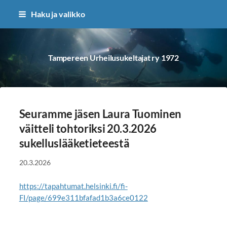
Siirry
Haku ja valikko
sivun
sisältöön
Tampereen Urheilusukeltajat ry 1972
Seuramme jäsen Laura Tuominen
väitteli tohtoriksi 20.3.2026
sukelluslääketieteestä
20.3.2026
https://tapahtumat.helsinki.fi/fi-
FI/page/699e311bfafad1b3a6ce0122