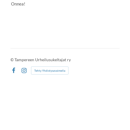
Onnea!
©
Tampereen Urheilusukeltajat ry
Tehty Yhdistysavaimella
Facebook
Instagram