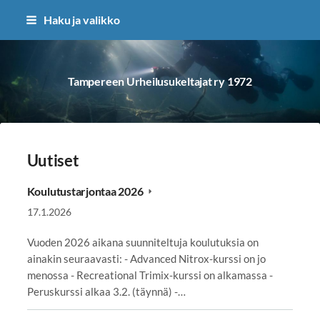
Siirry
Haku ja valikko
sivun
sisältöön
Tampereen Urheilusukeltajat ry 1972
Uutiset
Koulutustarjontaa 2026
17.1.2026
Vuoden 2026 aikana suunniteltuja koulutuksia on
ainakin seuraavasti: - Advanced Nitrox-kurssi on jo
menossa - Recreational Trimix-kurssi on alkamassa -
Peruskurssi alkaa 3.2. (täynnä) -…