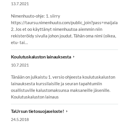
13.7.2021
Nimenhuuto-ohje: 1. siirry
https://taursu.nimenhuuto.com/public_join?pass=maijala
2. Jos et oo käyttänyt nimenhuutoa aiemmin niin
rekisteröidy sivulla johon joudut. Tähän oma nimi (oikea,
etu- tai…
Koulutuskaluston lainauksesta
10.7.2021
Tänään on julkaistu 1. versio ohjeesta koulutuskaluston
lainauksesta kurssilaisille ja seuran tapahtumiin
osallistuville kalustomaksunsa maksaneille jäsenille.
Koulutuskaluston lainaus
TaUrsun tietosuojaseloste!
24.5.2018